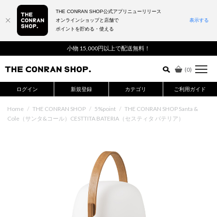
THE CONRAN SHOP公式アプリニューリリース
オンラインショップと店舗で
表示する
ポイントを貯める・使える
詳細検索はこちら
小物 15,000円以上で配送無料！
(
0
)
ログイン
新規登録
カテゴリ
ご利用ガイド
Home
/
THE CONRAN SHOP
/
5%point
/
THE CONRAN SHOP Santa &
Cole（サンタ&コール）CESTTITA BATERIA（セスティタ バテリア）