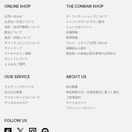
ONLINE SHOP
THE CONRAN SHOP
お問い合わせ
ザ・コンランショップについて
お支払い方法について
メンバーズサービスのご案内
送料・決済手数料について
ニュース＆イベント
配送について
店舗情報
返品・交換について
採用情報
ギフトラッピングについて
プレス・メディアお問い合わせ
サイトマップ
掲載紙から探す
メールマガジン登録
商品部への新規お取引希望のお問合せ
ポイントについて
よくあるご質問
OUR SERVICE
ABOUT US
ウェディングサービス
会社概要
法人のお客様
特定商取引法・古物営業法に基づく表記
アフターサービスについて
ご利用規約
デジタルカタログ
サイトポリシー
プライバシーポリシー
FOLLOW US