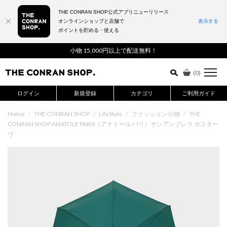
THE CONRAN SHOP公式アプリニューリリース
オンラインショップと店舗で
表示する
ポイントを貯める・使える
詳細検索はこちら
小物 15,000円以上で配送無料！
(
0
)
ログイン
新規登録
カテゴリ
ご利用ガイド
Home
/
THE CONRAN SHOP
/
LifeStyle
/
ファッション小物
/
THE
CONRAN SHOP ANATOLE PARIS（アナトール パリ）サンアンブレラ ガスター
ヴ