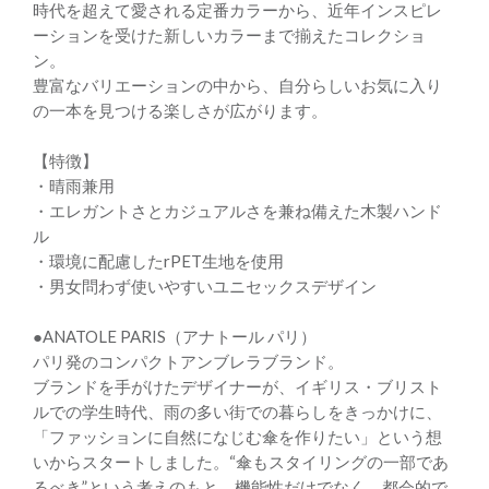
時代を超えて愛される定番カラーから、近年インスピレ
ーションを受けた新しいカラーまで揃えたコレクショ
ン。
豊富なバリエーションの中から、自分らしいお気に入り
の一本を見つける楽しさが広がります。
【特徴】
・晴雨兼用
・エレガントさとカジュアルさを兼ね備えた木製ハンド
ル
・環境に配慮したrPET生地を使用
・男女問わず使いやすいユニセックスデザイン
●ANATOLE PARIS（アナトール パリ）
パリ発のコンパクトアンブレラブランド。
ブランドを手がけたデザイナーが、イギリス・ブリスト
ルでの学生時代、雨の多い街での暮らしをきっかけに、
「ファッションに自然になじむ傘を作りたい」という想
いからスタートしました。“傘もスタイリングの一部であ
るべき”という考えのもと、機能性だけでなく、都会的で