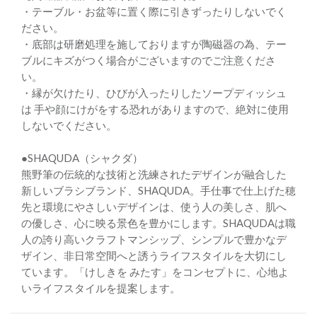
・テーブル・お盆等に置く際に引きずったりしないでく
ださい。
・底部は研磨処理を施しておりますが陶磁器の為、テー
ブルにキズがつく場合がございますのでご注意くださ
い。
・縁が欠けたり、ひびが入ったりしたソープディッシュ
は 手や顔にけがをする恐れがありますので、絶対に使用
しないでください。
●SHAQUDA（シャクダ）
熊野筆の伝統的な技術と洗練されたデザインが融合した
新しいブラシブランド、SHAQUDA。手仕事で仕上げた穂
先と環境にやさしいデザインは、使う人の美しさ、肌へ
の優しさ、心に映る景色を豊かにします。SHAQUDAは職
人の誇り高いクラフトマンシップ、シンプルで豊かなデ
ザイン、非日常空間へと誘うライフスタイルを大切にし
ています。「けしきを みたす」をコンセプトに、心地よ
いライフスタイルを提案します。