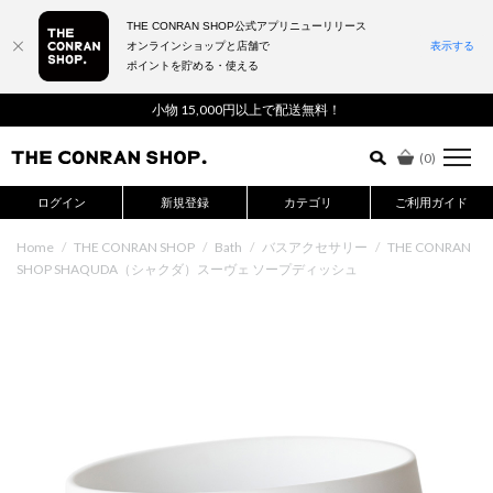
THE CONRAN SHOP公式アプリニューリリース
オンラインショップと店舗で
表示する
ポイントを貯める・使える
詳細検索はこちら
小物 15,000円以上で配送無料！
(
0
)
ログイン
新規登録
カテゴリ
ご利用ガイド
Home
/
THE CONRAN SHOP
/
Bath
/
バスアクセサリー
/
THE CONRAN
SHOP SHAQUDA（シャクダ）スーヴェ ソープディッシュ