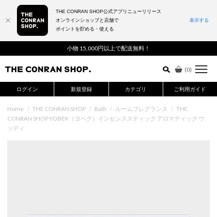
THE CONRAN SHOP公式アプリニューリリース
オンラインショップと店舗で
表示する
ポイントを貯める・使える
詳細検索はこちら
小物 15,000円以上で配送無料！
(
0
)
ログイン
新規登録
カテゴリ
ご利用ガイド
Home
/
THE CONRAN SHOP
/
Bath
/
ルームフレグランス
/
THE
CONRAN SHOP YOBEK（ヨベク）インセンススティック アロマティック ウ
ッディ