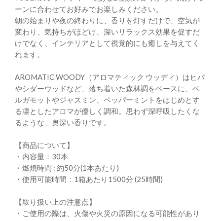
ーンに合わせてお好みでお楽しみください。
朝の始まりや夜の終わりに、香りを灯すだけで、空気が
変わり、気持ちがほどけ、深いリラックス効果を促すだ
けでなく、インテリアとして視覚的にも癒しを与えてく
れます。
AROMATIC WOODY（アロマティック ウッディ）はヒバ
やシダーウッドなど、落ち着いた森林調をベースに、ベ
ルガモットやジャスミン、ペッパーミントをはじめとす
る凛としたアロマが優しく調和。思わず深呼吸したくな
るような、奥深い香りです。
【商品について】
・内容量：30本
・燃焼時間 : 約50分(1本あたり)
・使用可能時間：1箱あたり1500分 (25時間)
【取り扱い上の注意点】
・ご使用の際は、火傷や火災の原因になる可能性があり