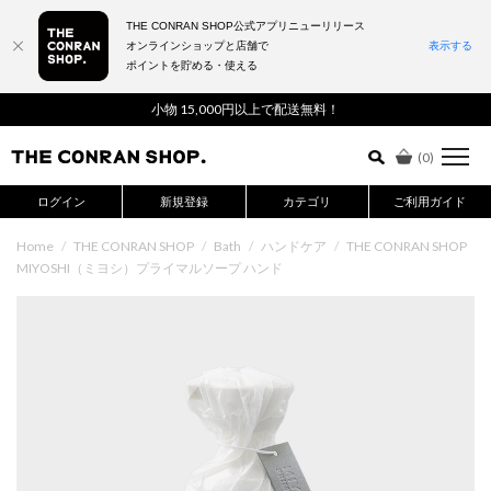
THE CONRAN SHOP公式アプリニューリリース
オンラインショップと店舗で
表示する
ポイントを貯める・使える
詳細検索はこちら
小物 15,000円以上で配送無料！
(
0
)
ログイン
新規登録
カテゴリ
ご利用ガイド
Home
/
THE CONRAN SHOP
/
Bath
/
ハンドケア
/
THE CONRAN SHOP
MIYOSHI（ミヨシ）プライマルソープ ハンド