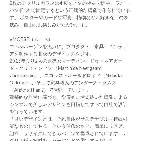
2枚のアクリルガラスの4 辺を木材の枠材で囲み、ラバー
バンド1本で固定するという画期的な構造で作られていま
す。 ポスターやカードや写真、植物などお好きなものを
挟み、自由にお楽しみいただけます。
●MOEBE（ムーベ）
コペンハーゲンを拠点に、プロダクト、家具、インテリ
アを制作する北欧のデザインスタジオ。
2015年より2人の建築家マーティン・ドゥ・ネアガー
ド・クリステンセン （Martin de Neergaard
Christensen）、ニコラス・オールドロイド（Nicholas
Oldroyd）、そして家具職人のアンダース・タムス
（Anders Thams）で活動しています。
建築的な思考に基づき、徹底的に考え抜いた構造による
シンプルで美しいデザインを目指してすべて自社で設計
を行っています。
「良いデザインとは、それ自体がサステナブル（持続可
能なもの）である」という信条のもと、簡単にリペア、
組立、リサイクルできるパーツで構成されています。ア
クリル板と枠材をラバーバンドで固定するだけの