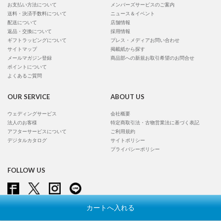
お支払い方法について
メンバーズサービスのご案内
送料・決済手数料について
ニュース＆イベント
配送について
店舗情報
返品・交換について
採用情報
ギフトラッピングについて
プレス・メディアお問い合わせ
サイトマップ
掲載紙から探す
メールマガジン登録
商品部への新規お取引希望のお問合せ
ポイントについて
よくあるご質問
OUR SERVICE
ABOUT US
ウェディングサービス
会社概要
法人のお客様
特定商取引法・古物営業法に基づく表記
アフターサービスについて
ご利用規約
デジタルカタログ
サイトポリシー
プライバシーポリシー
FOLLOW US
カートへ入れる
Copyright © Conran Shop Japan Ltd. All rights reserved.