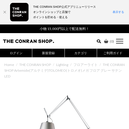
THE CONRAN SHOP公式アプリニューリリース
オンラインショップと店舗で
表示する
ポイントを貯める・使える
詳細検索はこちら
小物 15,000円以上で配送無料！
(
0
)
ログイン
新規登録
カテゴリ
ご利用ガイド
Home
/
THE CONRAN SHOP
/
Lighting
/
フロアーライト
/
THE CONRAN
SHOP Artemide(アルテミデ)TOLOMEO(トロメオ)メガ フロア グレー サテン
LED