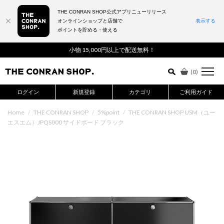
THE CONRAN SHOP公式アプリニューリリース
オンラインショップと店舗で
表示する
ポイントを貯める・使える
詳細検索はこちら
小物 15,000円以上で配送無料！
(
0
)
ログイン
新規登録
カテゴリ
ご利用ガイド
Home
/
THE CONRAN SHOP
/
5%point
/
THE CONRAN SHOP USM（ユー
エスエム）JPQS000 サイドボード ブラック