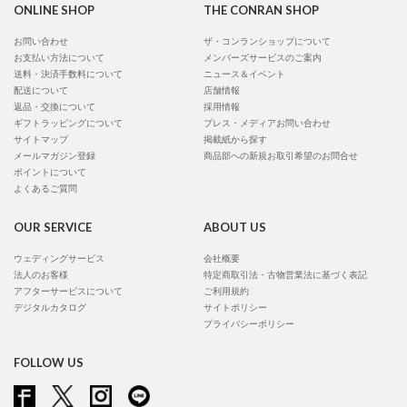
ONLINE SHOP
THE CONRAN SHOP
お問い合わせ
ザ・コンランショップについて
お支払い方法について
メンバーズサービスのご案内
送料・決済手数料について
ニュース＆イベント
配送について
店舗情報
返品・交換について
採用情報
ギフトラッピングについて
プレス・メディアお問い合わせ
サイトマップ
掲載紙から探す
メールマガジン登録
商品部への新規お取引希望のお問合せ
ポイントについて
よくあるご質問
OUR SERVICE
ABOUT US
ウェディングサービス
会社概要
法人のお客様
特定商取引法・古物営業法に基づく表記
アフターサービスについて
ご利用規約
デジタルカタログ
サイトポリシー
プライバシーポリシー
FOLLOW US