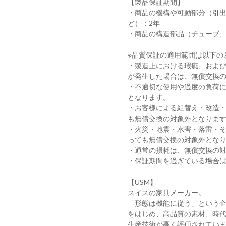
【製品保証期間】
・商品の機構や可動部分（引
ど）：2年
・商品の構造部品（チューブ、
※品質保証の適用範囲は以下の
・製造上における瑕疵、およ
が発生した場合は、無償交換
・不適切な使用や過度の負荷
となります。
・お客様による組替え・改造
も無償交換の対象外となりま
・火災・地震・水害・落雷・
っても無償交換の対象外とな
・通常の損耗は、無償交換の
・保証期間を過ぎている場合
【USM】
スイスの家具メーカー。
「形態は機能に従う」という企
をはじめ、高品質の素材、時
生産技術が高く評価されてい