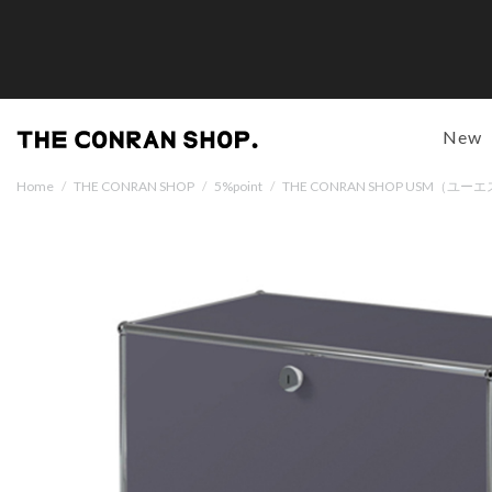
New
Home
/
THE CONRAN SHOP
/
5%point
/
THE CONRAN SHOP USM（ユ