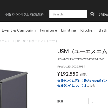
小物 15,000円以上で配送無料！
詳細検
Event & Campaign
Furniture
Lighting
Kitchen
Bath
ーエスエム）JPQS010 サイドボード アントラサイト
USM（ユーエスエム）
S/B ANTHRACITE W773/D373/H740
Product ID:50225934
¥192,550
（税込）
会員ランクに応じて 最大17504ポイン
会員ランクについては
こちら
数量