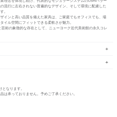
業理念を体現し続け、代表的なモジュラーシステムのUSMハラー
代の流行に左右されない普遍的なデザイン、そして環境に配慮した
ます。
デザインと高い品質を備えた家具は、ご家庭でもオフィスでも、場
スタイル空間にフィットできる柔軟さが魅力。
ンと芸術の象徴的な存在として、ニューヨーク近代美術館の永久コレ
けとなります。
返品は承っておりません。予めご了承ください。