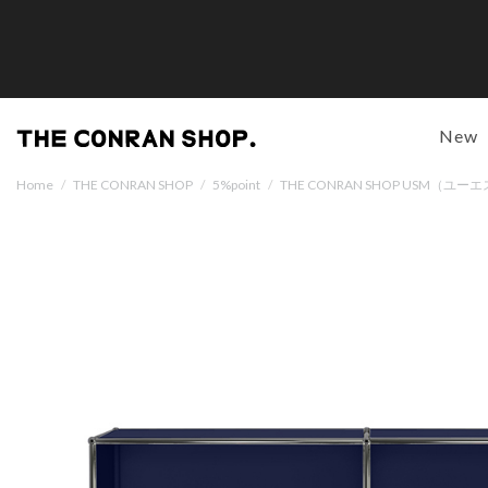
New
Home
/
THE CONRAN SHOP
/
5%point
/
THE CONRAN SHOP USM（ユ