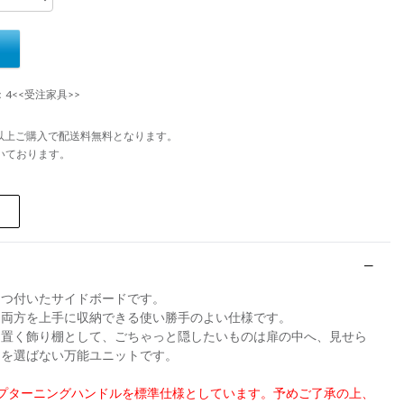
：4<<受注家具>>
円以上ご購入で配送料無料となります。
いております。
２つ付いたサイドボードです。
、両方を上手に収納できる使い勝手のよい仕様です。
を置く飾り棚として、ごちゃっと隠したいものは扉の中へ、見せら
ンを選ばない万能ユニットです。
プターニングハンドルを標準仕様としています。予めご了承の上、