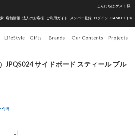
こんにちは
ゲスト
様
索
店舗情報
法人のお客様
ご利用ガイド
メンバー登録
ログイン
BASKET (
0
)
LifeStyle
Gifts
Brands
Our Contents
Projects
JPQS024 サイドボード スティール ブル
ト付与