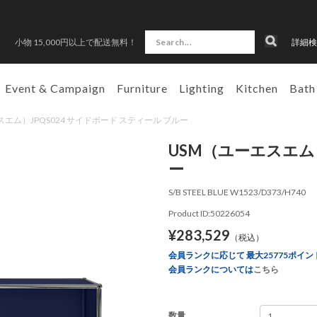
小物 15,000円以上で配送無料！
詳細検
Event & Campaign
Furniture
Lighting
Kitchen
Bath
ーエスエム）JPQS024 サイドボード スティール ブルー
USM（ユーエスエム）
ー
S/B STEEL BLUE W1523/D373/H740
Product ID:50226054
¥283,529
（税込）
会員ランクに応じて 最大25775ポイン
会員ランクについては
こちら
数量