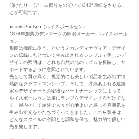
傾けたり、 (アーム部分をのぞいて)342°回転をさせるこ
とが可能です。
●Louis Poulsen（ルイスポールセン）
1874年創業のデンマークの照明メーカー、ルイスポール
セン。
形態は機能に従う、というスカンディナヴィア・デザイ
ンの伝統にもとづいて生み出されるシンプルで美しいデ
ザインの照明は、どれも自然の光のリズムを反映し、サ
ポートするように意図されています。
光として質が高く、視覚的にも美しい製品を生み出す情
熱的なクラフトマンシップ、そして、才気あふれる建築
家やデザイナーとの密接なパートナーシップによって、
ルイスポールセンは単にランプをデザインするだけでな
く、屋内そして屋外で人々が心地よいと感じる雰囲気を
生み出す光をかたちづくってきました。これら製品は、
どんなスタイルの空間とも調和を保ち、魅力的で優しい
光を発します。