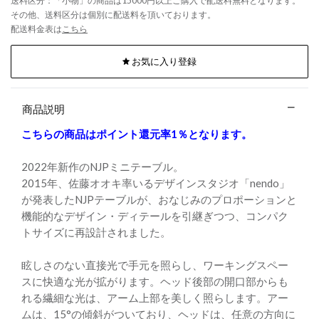
送料区分：「小物」の商品は15000円以上ご購入で配送料無料となります。
その他、送料区分は個別に配送料を頂いております。
配送料金表は
こちら
お気に入り登録
商品説明
こちらの商品はポイント還元率1％となります。
2022年新作のNJPミニテーブル。
2015年、佐藤オオキ率いるデザインスタジオ「nendo」
が発表したNJPテーブルが、おなじみのプロポーションと
機能的なデザイン・ディテールを引継ぎつつ、コンパク
トサイズに再設計されました。
眩しさのない直接光で手元を照らし、ワーキングスペー
スに快適な光が拡がります。ヘッド後部の開口部からも
れる繊細な光は、アーム上部を美しく照らします。アー
ムは、15°の傾斜がついており、ヘッドは、任意の方向に