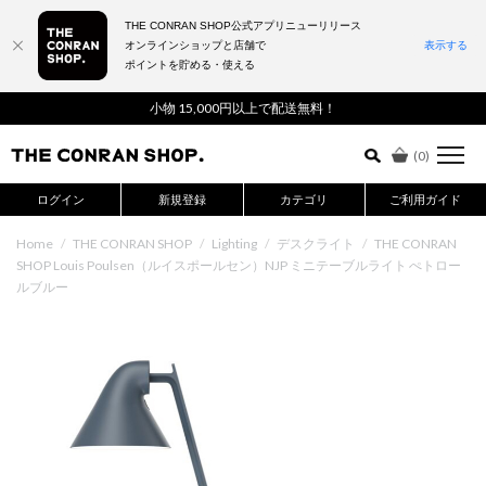
THE CONRAN SHOP公式アプリニューリリース
オンラインショップと店舗で
表示する
ポイントを貯める・使える
詳細検索はこちら
小物 15,000円以上で配送無料！
(
0
)
ログイン
新規登録
カテゴリ
ご利用ガイド
Home
/
THE CONRAN SHOP
/
Lighting
/
デスクライト
/
THE CONRAN
SHOP Louis Poulsen（ルイスポールセン）NJP ミニテーブルライト ぺトロー
ルブルー