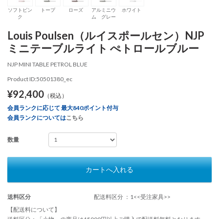
ソフトピン
トープ
ローズ
アルミニウ
ホワイト
ク
ム グレー
Louis Poulsen（ルイスポールセン）NJP
ミニテーブルライト ぺトロールブルー
NJP MINI TABLE PETROL BLUE
Product ID:50501380_ec
¥92,400
（税込）
会員ランクに応じて 最大840ポイント付与
会員ランクについては
こちら
数量
カートへ入れる
送料区分
配送料区分 ：1<<受注家具>>
【配送料について】