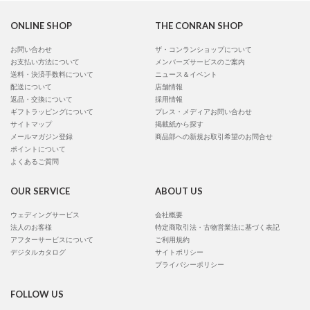
ONLINE SHOP
THE CONRAN SHOP
お問い合わせ
ザ・コンランショップについて
お支払い方法について
メンバーズサービスのご案内
送料・決済手数料について
ニュース＆イベント
配送について
店舗情報
返品・交換について
採用情報
ギフトラッピングについて
プレス・メディアお問い合わせ
サイトマップ
掲載紙から探す
メールマガジン登録
商品部への新規お取引希望のお問合せ
ポイントについて
よくあるご質問
OUR SERVICE
ABOUT US
ウェディングサービス
会社概要
法人のお客様
特定商取引法・古物営業法に基づく表記
アフターサービスについて
ご利用規約
デジタルカタログ
サイトポリシー
プライバシーポリシー
FOLLOW US