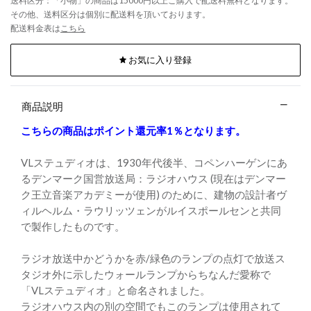
送料区分：「小物」の商品は15000円以上ご購入で配送料無料となります。
その他、送料区分は個別に配送料を頂いております。
配送料金表は
こちら
お気に入り登録
商品説明
こちらの商品はポイント還元率1％となります。
VLステュディオは、1930年代後半、コペンハーゲンにあ
るデンマーク国営放送局：ラジオハウス (現在はデンマー
ク王立音楽アカデミーが使用) のために、建物の設計者ヴ
ィルヘルム・ラウリッツェンがルイスポールセンと共同
で製作したものです。
ラジオ放送中かどうかを赤/緑色のランプの点灯で放送ス
タジオ外に示したウォールランプからちなんだ愛称で
「VLステュディオ」と命名されました。
ラジオハウス内の別の空間でもこのランプは使用されて