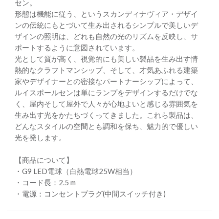
セン。
形態は機能に従う、というスカンディナヴィア・デザイ
ンの伝統にもとづいて生み出されるシンプルで美しいデ
ザインの照明は、どれも自然の光のリズムを反映し、サ
ポートするように意図されています。
光として質が高く、視覚的にも美しい製品を生み出す情
熱的なクラフトマンシップ、そして、才気あふれる建築
家やデザイナーとの密接なパートナーシップによって、
ルイスポールセンは単にランプをデザインするだけでな
く、屋内そして屋外で人々が心地よいと感じる雰囲気を
生み出す光をかたちづくってきました。これら製品は、
どんなスタイルの空間とも調和を保ち、魅力的で優しい
光を発します。
【商品について】
・G9 LED電球（白熱電球25W相当）
・コード長：2.5 m
・電源：コンセントプラグ(中間スイッチ付き)