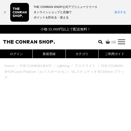
THE CONRAN SHOP公式アプリニューリリース
オンラインショップと店舗で
表示する
ポイントを貯める・使える
詳細検索はこちら
小物 15,000円以上で配送無料！
(
0
)
ログイン
新規登録
カテゴリ
ご利用ガイド
Home
/
THE CONRAN SHOP
/
Lighting
/
デスクライト
/
THE CONRAN
SHOP Louis Poulsen（ルイスポールセン）VL ステュディオ Φ150mm ブラッ
ク