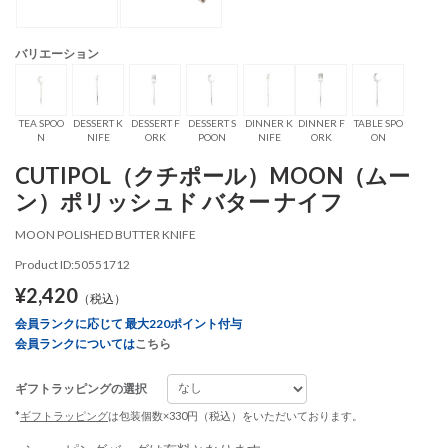
バリエーション
TEA SPOO
DESSERT K
DESSERT F
DESSERT S
DINNER K
DINNER F
TABLE SPO
N
NIFE
ORK
POON
NIFE
ORK
ON
CUTIPOL（クチポール）MOON（ムー
ン）ポリッシュド バター ナイフ
MOON POLISHED BUTTER KNIFE
Product ID:50551712
¥2,420
（税込）
会員ランクに応じて 最大220ポイント付与
会員ランクについては
こちら
ギフトラッピングの選択
*
ギフトラッピング
は包装個数×330円（税込）をいただいております。