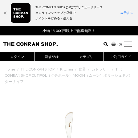
THE CONRAN SHOP公式アプリニューリリース
オンラインショップと店舗で
表示する
ポイントを貯める・使える
詳細検索はこちら
小物 15,000円以上で配送無料！
(
0
)
ログイン
新規登録
カテゴリ
ご利用ガイド
Home
/
THE CONRAN SHOP
/
Kitchen
/
食器
/
カトラリー
/
THE
CONRAN SHOP CUTIPOL（クチポール）MOON（ムーン）ポリッシュド バ
ター ナイフ