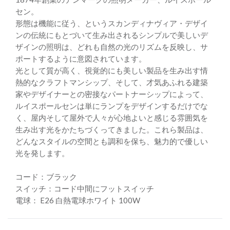
セン。
形態は機能に従う、というスカンディナヴィア・デザイ
ンの伝統にもとづいて生み出されるシンプルで美しいデ
ザインの照明は、どれも自然の光のリズムを反映し、サ
ポートするように意図されています。
光として質が高く、視覚的にも美しい製品を生み出す情
熱的なクラフトマンシップ、そして、才気あふれる建築
家やデザイナーとの密接なパートナーシップによって、
ルイスポールセンは単にランプをデザインするだけでな
く、屋内そして屋外で人々が心地よいと感じる雰囲気を
生み出す光をかたちづくってきました。これら製品は、
どんなスタイルの空間とも調和を保ち、魅力的で優しい
光を発します。
コード：ブラック
スイッチ：コード中間にフットスイッチ
電球： E26 白熱電球ホワイト 100W