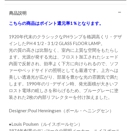
商品説明
こちらの商品はポイント還元率1％となります。
1920年代末のクラシックなPHランプを格調高くリ・デザ
インしたPH 4 1/2 - 3 1/2 GLASS FLOOR LAMP。
光の質の高さは比類なく、室内に上質な空間をもたらし
ます。光源が発する光は、フロスト加工されたシェード
内面で反射され、効率よく下方に向けられるので、ソフ
ァーやベッドサイドの照明としても最適です。上方へは
美しい透過光が広がり、部屋を豊かな光の雰囲気で満た
します。1990年のリ･デザイン時、発光面積が大きいフ
ロスト電球の眩しさを和らげるため、ブルーグレーに塗
装された2枚の内部リフレクターを付け加えました。
Designer:Poul Henningsen（ポール・ヘニングセン）
●Louis Poulsen（ルイスポールセン）
1874年創業のデンマークの照明メーカー、ルイスポール