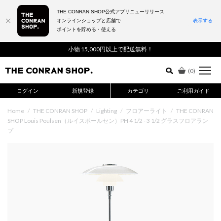
THE CONRAN SHOP公式アプリニューリリース
オンラインショップと店舗で
表示する
ポイントを貯める・使える
詳細検索はこちら
小物 15,000円以上で配送無料！
(
0
)
ログイン
新規登録
カテゴリ
ご利用ガイド
Home
/
THE CONRAN SHOP
/
Lighting
/
フロアーライト
/
THE CONRAN
SHOP Louis Poulsen（ルイスポールセン）PH 4 1/2 - 3 1/2 グラスフロアラン
プ