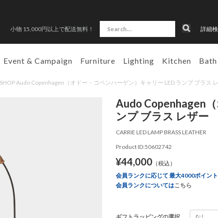
小物 15,000円以上で配送無料！
詳細検
Event & Campaign
Furniture
Lighting
Kitchen
Bath
N SHOP Audo Copenhagen（オドー・コペンハーゲン）キャリー LED ランプ ブラス 
Audo Copenha
ンプ ブラス レザー
CARRIE LED LAMP BRASS LEATHER
Product ID:50602742
¥44,000
（税込）
会員ランクに応じて 最大4000ポイン
会員ランクについては
こちら
ギフトラッピングの選択