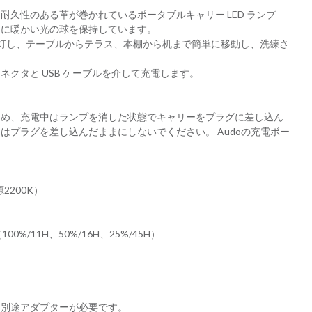
耐久性のある革が巻かれているポータブルキャリー LED ランプ
スに暖かい光の球を保持しています。
間点灯し、テーブルからテラス、本棚から机まで簡単に移動し、洗練さ
。
クタと USB ケーブルを介して充電します。
ため、充電中はランプを消した状態でキャリーをプラグに差し込ん
はプラグを差し込んだままにしないでください。 Audoの充電ボー
2200K）
%/11H、50%/16H、25%/45H）
、別途アダプターが必要です。