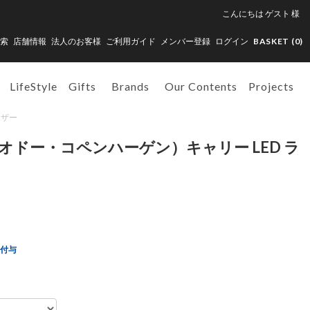
こんにちは
ゲスト
様
索
店舗情報
法人のお客様
ご利用ガイド
メンバー登録
ログイン
BASKET (
0
)
LifeStyle
Gifts
Brands
Our Contents
Projects
レザー
gen（オドー・コペンハーゲン）キャリー LED ラ
ト付与