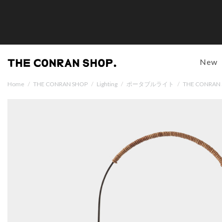
New
Home
/
THE CONRAN SHOP
/
Lighting
/
ポータブルライト
/
THE CONRA