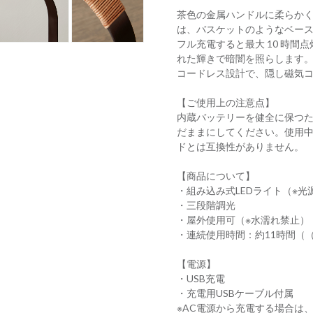
茶色の金属ハンドルに柔らかく
は、バスケットのようなベー
フル充電すると最大 10 時
れた輝きで暗闇を照らします
コードレス設計で、隠し磁気コネ
【ご使用上の注意点】
内蔵バッテリーを健全に保つ
だままにしてください。使用中
ドとは互換性がありません。
【商品について】
・組み込み式LEDライト（※光源
・三段階調光
・屋外使用可（※水濡れ禁止）
・連続使用時間：約11時間（（100
【電源】
・USB充電
・充電用USBケーブル付属
※AC電源から充電する場合は