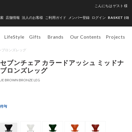
こんにちは
ゲスト
様
索
店舗情報
法人のお客様
ご利用ガイド
メンバー登録
ログイン
BASKET (
0
)
LifeStyle
Gifts
Brands
Our Contents
Projects
ウンブロンズレッグ
 セブンチェア カラードアッシュ ミッドナ
ンブロンズレッグ
BLUE BROWN BRONZE LEG
ト付与