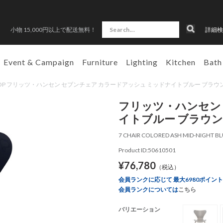
小物 15,000円以上で配送無料！
詳細検
Event & Campaign
Furniture
Lighting
Kitchen
Bath
N SHOP フリッツ・ハンセン セブンチェア カラードアッシュ ミッドナイトブルー ブラ
フリッツ・ハンセン
イトブルー ブラウ
7 CHAIR COLORED ASH MID-NIGHT 
Product ID:50610501
¥76,780
（税込）
会員ランクに応じて 最大6980ポイン
会員ランクについては
こちら
バリエーション