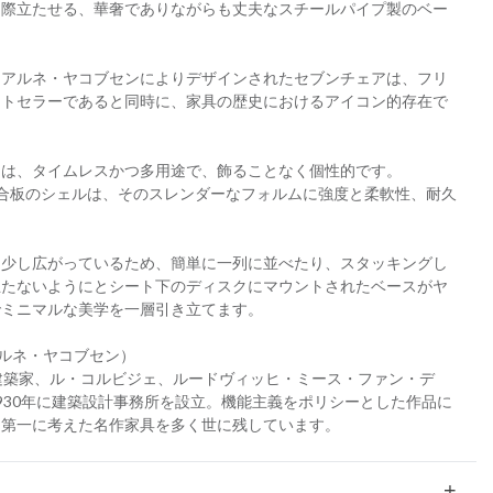
を際立たせる、華奢でありながらも丈夫なスチールパイプ製のベー
」
、アルネ・ヤコブセンによりデザインされたセブンチェアは、フリ
ストセラーであると同時に、家具の歴史におけるアイコン的存在で
ムは、タイムレスかつ多用途で、飾ることなく個性的です。
合板のシェルは、そのスレンダーなフォルムに強度と柔軟性、耐久
て少し広がっているため、簡単に一列に並べたり、スタッキングし
立たないようにとシート下のディスクにマウントされたベースがヤ
でミニマルな美学を一層引き立てます。
en（アルネ・ヤコブセン）
建築家、ル・コルビジェ、ルードヴィッヒ・ミース・ファン・デ
930年に建築設計事務所を設立。機能主義をポリシーとした作品に
を第一に考えた名作家具を多く世に残しています。