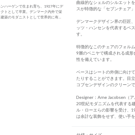
曲線的なシェルのシルエット
ンハーゲンで生まれ育ち、1927年にデ
スが特徴的な「セブンチェア
テクトとして卒業。デンマーク内外で栄
築のモダニストとして世界的に有...
デンマークデザイン界の巨匠
ッツ・ハンセンを代表するベ
す。
特徴的なこのチェアのフォル
9層のベニヤで構成される成形
性を備えています。
ベースはシートの外側に向け
たりすることができます。目
コブセンデザインのクリーン
Designer：Arne Jacobs
20世紀モダニズムを代表する
ル・ローエらの影響を受け、1
は余計な装飾をせず、使い手
仕様・サイズ