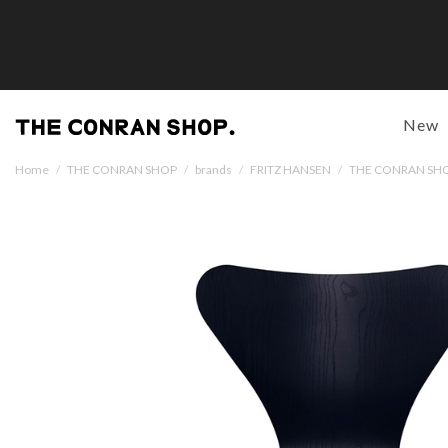
New
Home
/
THE CONRAN SHOP
/
brands
/
FRITZ HANSEN
/
THE CONRA