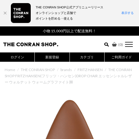
THE CONRAN SHOP公式アプリニューリリース
オンラインショップと店舗で
表示する
ポイントを貯める・使える
詳細検索はこちら
小物 15,000円以上で配送無料！
(
0
)
ログイン
新規登録
カテゴリ
ご利用ガイド
Home
/
THE CONRAN SHOP
/
brands
/
FRITZ HANSEN
/
THE CONRAN
SHOP FRITZ HANSEN(フリッツ・ハンセン)DROP CHAIR エッセンシャルレザ
ー ウォルナット ウォームグラファイト脚