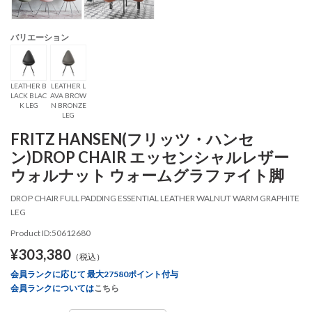
バリエーション
LEATHER B
LEATHER L
LACK BLAC
AVA BROW
K LEG
N BRONZE
LEG
FRITZ HANSEN(フリッツ・ハンセ
ン)DROP CHAIR エッセンシャルレザー
ウォルナット ウォームグラファイト脚
DROP CHAIR FULL PADDING ESSENTIAL LEATHER WALNUT WARM GRAPHITE
LEG
Product ID:50612680
¥303,380
（税込）
会員ランクに応じて 最大27580ポイント付与
会員ランクについては
こちら