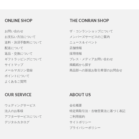
ONLINE SHOP
THE CONRAN SHOP
お問い合わせ
ザ・コンランショップについて
お支払い方法について
メンバーズサービスのご案内
送料・決済手数料について
ニュース＆イベント
配送について
店舗情報
返品・交換について
採用情報
ギフトラッピングについて
プレス・メディアお問い合わせ
サイトマップ
掲載紙から探す
メールマガジン登録
商品部への新規お取引希望のお問合せ
ポイントについて
よくあるご質問
OUR SERVICE
ABOUT US
ウェディングサービス
会社概要
法人のお客様
特定商取引法・古物営業法に基づく表記
アフターサービスについて
ご利用規約
デジタルカタログ
サイトポリシー
プライバシーポリシー