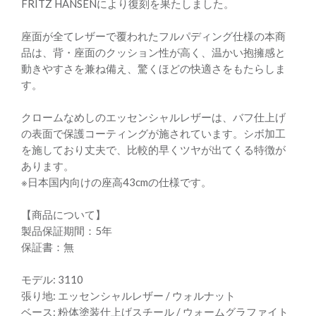
FRITZ HANSENにより復刻を果たしました。
座面が全てレザーで覆われたフルパディング仕様の本商
品は、背・座面のクッション性が高く、温かい抱擁感と
動きやすさを兼ね備え、驚くほどの快適さをもたらしま
す。
クロームなめしのエッセンシャルレザーは、バフ仕上げ
の表面で保護コーティングが施されています。シボ加工
を施しており丈夫で、比較的早くツヤが出てくる特徴が
あります。
※日本国内向けの座高43cmの仕様です。
【商品について】
製品保証期間：5年
保証書：無
モデル: 3110
張り地: エッセンシャルレザー / ウォルナット
ベース: 粉体塗装仕上げスチール / ウォームグラファイト