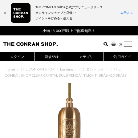
THE CONRAN SHOP公式アプリニューリリース
オンラインショップと店舗で
表示する
ポイントを貯める・使える
詳細検索はこちら
小物 15,000円以上で配送無料！
(
0
)
ログイン
新規登録
カテゴリ
ご利用ガイド
Home
/
THE CONRAN SHOP
/
Lighting
/
ペンダントライト
/
THE
CONRAN SHOP CLEAR CRYSTAL BULB PENDANT LIGHT (BRASHED BRASS)