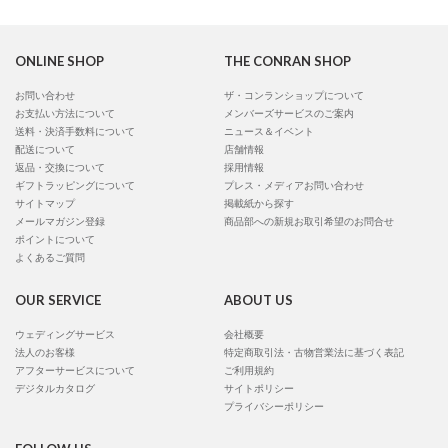
ONLINE SHOP
THE CONRAN SHOP
お問い合わせ
ザ・コンランショップについて
お支払い方法について
メンバーズサービスのご案内
送料・決済手数料について
ニュース＆イベント
配送について
店舗情報
返品・交換について
採用情報
ギフトラッピングについて
プレス・メディアお問い合わせ
サイトマップ
掲載紙から探す
メールマガジン登録
商品部への新規お取引希望のお問合せ
ポイントについて
よくあるご質問
OUR SERVICE
ABOUT US
ウェディングサービス
会社概要
法人のお客様
特定商取引法・古物営業法に基づく表記
アフターサービスについて
ご利用規約
デジタルカタログ
サイトポリシー
プライバシーポリシー