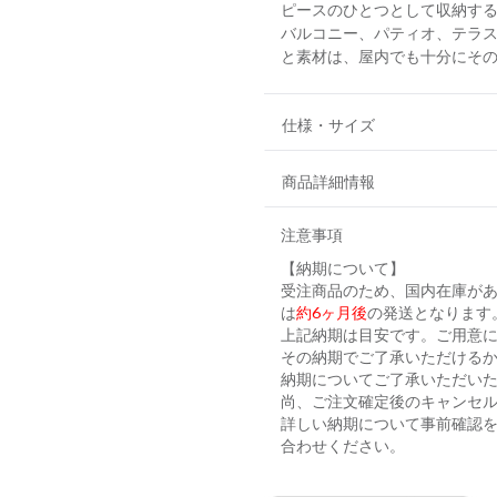
ピースのひとつとして収納す
バルコニー、パティオ、テラ
と素材は、屋内でも十分にそ
仕様・サイズ
商品詳細情報
注意事項
【納期について】
受注商品のため、国内在庫が
は
約6ヶ月後
の発送となります
上記納期は目安です。ご用意に
その納期でご了承いただける
納期についてご了承いただい
尚、ご注文確定後のキャンセ
詳しい納期について事前確認
合わせください。