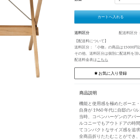
カートへ入れる
送料区分
配送料区分 
【配送料について】
送料区分：「小物」の商品は15000
その他、送料区分は個別に配送料を頂
配送料金表は
こちら
お気に入り登録
商品説明
機能と使用感を極めたボーエ
自身が 1960 年代に自邸の
当時、コペンハーゲンのアパ
ルコニーでもアウトドアの時
てコンパクトなサイズ感を追
全商品折りたたむことができ