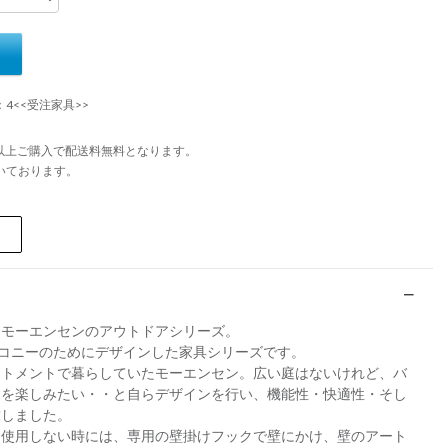
：4<<受注家具>>
円以上ご購入で配送料無料となります。
いております。
・モーエンセンのアウトドアシリーズ。
バルコニーのためにデザインした家具シリーズです。
ートメントで暮らしていたモーエンセン。広い庭はないけれど、バ
間を楽しみたい・・と自らデザインを行い、機能性・快適性・そし
求しました。
、使用しない時には、専用の壁掛けフックで壁にかけ、壁のアート