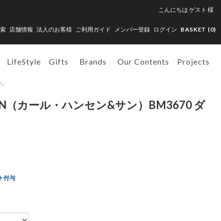
こんにちは
ゲスト
様
索
店舗情報
法人のお客様
ご利用ガイド
メンバー登録
ログイン
BASKET (
0
)
LifeStyle
Gifts
Brands
Our Contents
Projects
ブル
SON（カール・ハンセン&サン）BM3670 ダ
ト付与