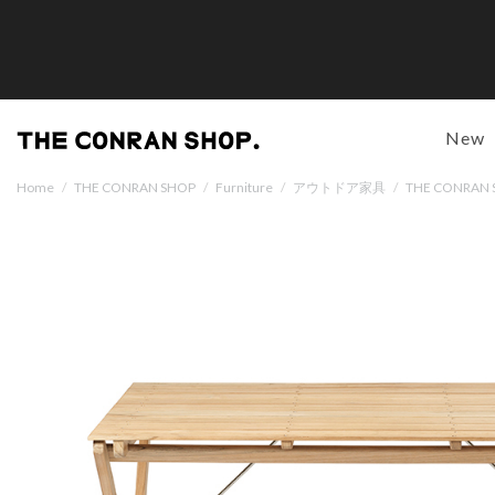
New
Home
/
THE CONRAN SHOP
/
Furniture
/
アウトドア家具
/
THE CONRA