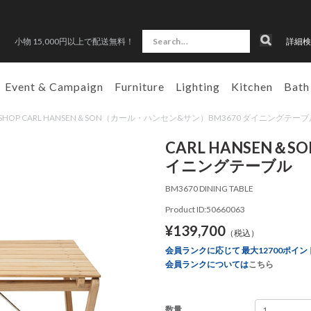
小物 15,000円以上で配送無料！
詳細検
Event & Campaign
Furniture
Lighting
Kitchen
Bath
N SHOP CARL HANSEN＆SON（カール・ハンセン&サン）BM3670 ダイニングテー
CARL HANSEN＆
イニングテーブル
BM3670 DINING TABLE
Product ID:50660063
¥139,700
（税込）
会員ランクに応じて 最大12700ポイン
会員ランクについては
こちら
数量