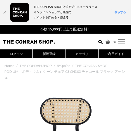
THE CONRAN SHOP公式アプリニューリリース
オンラインショップと店舗で
表示する
ポイントを貯める・使える
詳細検索はこちら
小物 15,000円以上で配送無料！
(
0
)
ログイン
新規登録
カテゴリ
ご利用ガイド
Home
/
THE CONRAN SHOP
/
5%point
/
THE CONRAN SHOP
PODIUM（ポディウム）ケーン チェア 03 CH303 チャコール ブラック アッシ
ュ