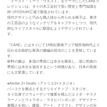
「イースト・ミーツ・ウエスト」をテーマにしたCANEコ
レクションは、タイの木工会社で長い歴史と専門知識を
持つPODIUM工場で製造されています。
現代デザインと巧みな職人技から作られる椅子は、東洋
の工芸品のようなインテリアをキャプチャしつつ、現代
的なライフスタイルに馴染むようデザインされていま
す。
『CANE』とはタイにて14世紀東南アジア植民地時代より
伝わる伝統的な家具の籐編み技法のことを意味していま
す。
材料の籐は、多湿の季節には水分を吸収し、逆に乾燥の
季節には水分を放出するという特徴があり、日本の気候
にも大変適しています。
●Atelier 2+ Studio（アトリエ2+スタジオ）
バンコクを拠点とするクリエイティブ・スタジオ。
タイ出身でスウェーデンで修業を積んだエイダ・チラク
ラーノンとウォラポン・マヌピパッポンが、デザイナー
兼職人を担い、建築、アート、クラフト、デザインの分