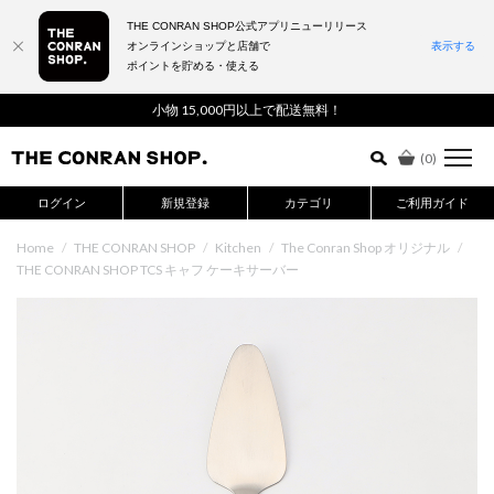
THE CONRAN SHOP公式アプリニューリリース
オンラインショップと店舗で
表示する
ポイントを貯める・使える
詳細検索はこちら
小物 15,000円以上で配送無料！
(
0
)
ログイン
新規登録
カテゴリ
ご利用ガイド
Home
/
THE CONRAN SHOP
/
Kitchen
/
The Conran Shop オリジナル
/
THE CONRAN SHOP TCS キャフ ケーキサーバー