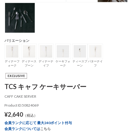
バリエーション
ディナーフ
ディナース
ディナーナ
ケーキフォ
ティースプ
バターナイ
ォーク
プーン
イフ
ーク
ーン
フ
TCS キャフ ケーキサーバー
CAFF CAKE SERVER
Product ID:50824069
¥2,640
（税込）
会員ランクに応じて 最大240ポイント付与
会員ランクについては
こちら