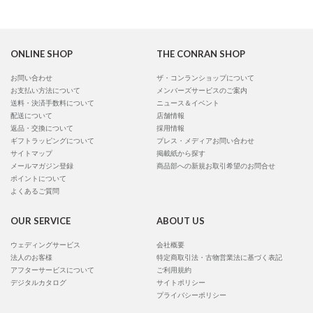
ONLINE SHOP
THE CONRAN SHOP
お問い合わせ
ザ・コンランショップについて
お支払い方法について
メンバーズサービスのご案内
送料・決済手数料について
ニュース＆イベント
配送について
店舗情報
返品・交換について
採用情報
ギフトラッピングについて
プレス・メディアお問い合わせ
サイトマップ
掲載紙から探す
メールマガジン登録
商品部への新規お取引希望のお問合せ
ポイントについて
よくあるご質問
OUR SERVICE
ABOUT US
ウェディングサービス
会社概要
法人のお客様
特定商取引法・古物営業法に基づく表記
アフターサービスについて
ご利用規約
デジタルカタログ
サイトポリシー
プライバシーポリシー