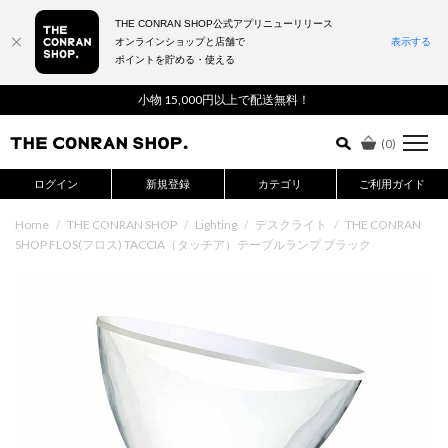
THE CONRAN SHOP公式アプリニューリリース
オンラインショップと店舗で
表示する
ポイントを貯める・使える
詳細検索はこちら
小物 15,000円以上で配送無料！
(
0
)
ログイン
新規登録
カテゴリ
ご利用ガイド
Home
/
THE CONRAN SHOP
/
Lighting
/
デスクライト
/
THE CONRAN
SHOP FLOS(フロス) TACCIA（タッチア）テーブルランプ ブラック