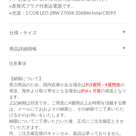
※差替式プラグ付差込電源です。
※光源：1 COB LED 28W 2700K 2068lm total CRI93
仕様・サイズ
商品詳細情報
注意事項
【納期について】
受注商品のため、国内在庫がある場合は
約3週間～4週間後
の
発送、海外より取り寄せとなる場合は
約6ヶ月後
の発送となり
ます。
上記納期は目安です。ご用意に4週間以上お時間を頂戴する際
は、メールにておおよその納期と、その納期でご了承いただ
けるかのお伺いをいたします。
納期についてご了承いただいた後、正式にご注文確定とさせ
ていただきます。
尚、ご注文確定後のキャンセル、返品は承っておりません。