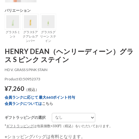
バリエーション
グラスS ミ
グラスS ア
グラスS グ
ント
クアレルア
リーン ステ
ンバー
イン
HENRY DEAN（ヘンリーディーン）グラ
ス S ピンク ステイン
HD V. GRASS S PINK STAIN
Product ID:50952373
¥7,260
（税込）
会員ランクに応じて 最大660ポイント付与
会員ランクについては
こちら
ギフトラッピングの選択
*
ギフトラッピング
は包装個数×330円（税込）をいただいております。
※ショッピングバッグは有料となります。