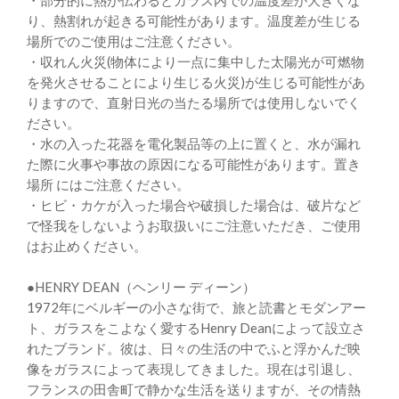
・部分的に熱が伝わるとガラス内での温度差が大きくな
り、熱割れが起きる可能性があります。温度差が生じる
場所でのご使用はご注意ください。
・収れん火災(物体により一点に集中した太陽光が可燃物
を発火させることにより生じる火災)が生じる可能性があ
りますので、直射日光の当たる場所では使用しないでく
ださい。
・水の入った花器を電化製品等の上に置くと、水が漏れ
た際に火事や事故の原因になる可能性があります。置き
場所 にはご注意ください。
・ヒビ・カケが入った場合や破損した場合は、破片など
で怪我をしないようお取扱いにご注意いただき、ご使用
はお止めください。
●HENRY DEAN（ヘンリー ディーン）
1972年にベルギーの小さな街で、旅と読書とモダンアー
ト、ガラスをこよなく愛するHenry Deanによって設立さ
れたブランド。彼は、日々の生活の中でふと浮かんだ映
像をガラスによって表現してきました。現在は引退し、
フランスの田舎町で静かな生活を送りますが、その情熱