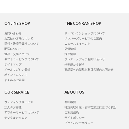
ONLINE SHOP
THE CONRAN SHOP
お問い合わせ
ザ・コンランショップについて
お支払い方法について
メンバーズサービスのご案内
送料・決済手数料について
ニュース＆イベント
配送について
店舗情報
返品・交換について
採用情報
ギフトラッピングについて
プレス・メディアお問い合わせ
サイトマップ
掲載紙から探す
メールマガジン登録
商品部への新規お取引希望のお問合せ
ポイントについて
よくあるご質問
OUR SERVICE
ABOUT US
ウェディングサービス
会社概要
法人のお客様
特定商取引法・古物営業法に基づく表記
アフターサービスについて
ご利用規約
デジタルカタログ
サイトポリシー
プライバシーポリシー