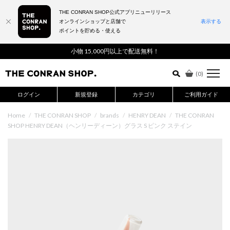
THE CONRAN SHOP公式アプリニューリリース
オンラインショップと店舗で
表示する
ポイントを貯める・使える
詳細検索はこちら
小物 15,000円以上で配送無料！
(
0
)
ログイン
新規登録
カテゴリ
ご利用ガイド
Home
/
THE CONRAN SHOP
/
brands
/
HENRY DEAN
/
THE CONRAN
SHOP HENRY DEAN（ヘンリーディーン）グラス S ピンク ステイン