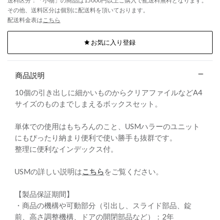
送料区分：「小物」の商品は15000円以上ご購入で配送料無料となります。
その他、送料区分は個別に配送料を頂いております。
配送料金表は
こちら
お気に入り登録
商品説明
10個の引き出しに細かいものからクリアファイルなどA4
サイズのものまでしまえるボックスセット。
単体での使用はもちろんのこと、USMハラーのユニット
にもぴったり納まり便利で使い勝手も抜群です。
整理に便利なインデックス付。
USMの詳しい説明は
こちら
をご覧ください。
【製品保証期間】
・商品の機構や可動部分（引出し、スライド部品、錠
前、高さ調整機構、ドアの開閉部品など）：2年