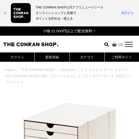
THE CONRAN SHOP公式アプリニューリリース
オンラインショップと店舗で
表示する
ポイントを貯める・使える
詳細検索はこちら
小物 15,000円以上で配送無料！
(
0
)
ログイン
新規登録
カテゴリ
ご利用ガイド
Home
/
THE CONRAN SHOP
/
LifeStyle
/
オフィス & ステーショナリー
/
THE CONRAN SHOP USM（ユーエスエム）イノスドロワーセット 10段 ピュ
アホワイト