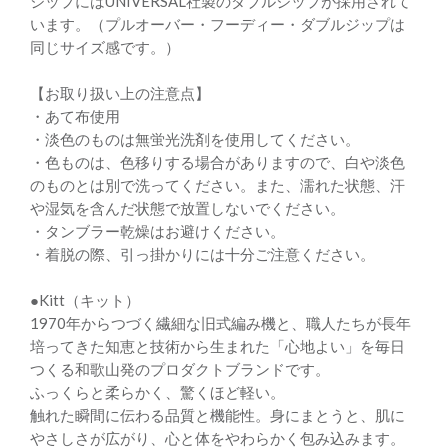
ジップにはUNIVERSAL社製のダブルジップが採用されて
います。（プルオーバー・フーディー・ダブルジップは
同じサイズ感です。）
【お取り扱い上の注意点】
・あて布使用
・淡色のものは無蛍光洗剤を使用してください。
・色ものは、色移りする場合がありますので、白や淡色
のものとは別で洗ってください。また、濡れた状態、汗
や湿気を含んだ状態で放置しないでください。
・タンブラー乾燥はお避けください。
・着脱の際、引っ掛かりには十分ご注意ください。
●Kitt（キット）
1970年からつづく繊細な旧式編み機と、職人たちが長年
培ってきた知恵と技術から生まれた「心地よい」を毎日
つくる和歌山発のプロダクトブランドです。
ふっくらと柔らかく、驚くほど軽い。
触れた瞬間に伝わる品質と機能性。身にまとうと、肌に
やさしさが広がり、心と体をやわらかく包み込みます。