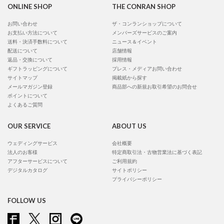
ONLINE SHOP
THE CONRAN SHOP
お問い合わせ
ザ・コンランショップについて
お支払い方法について
メンバーズサービスのご案内
送料・決済手数料について
ニュース＆イベント
配送について
店舗情報
返品・交換について
採用情報
ギフトラッピングについて
プレス・メディアお問い合わせ
サイトマップ
掲載紙から探す
メールマガジン登録
商品部への新規お取引希望のお問合せ
ポイントについて
よくあるご質問
OUR SERVICE
ABOUT US
ウェディングサービス
会社概要
法人のお客様
特定商取引法・古物営業法に基づく表記
アフターサービスについて
ご利用規約
デジタルカタログ
サイトポリシー
プライバシーポリシー
FOLLOW US