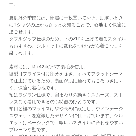
ー。
夏以外の季節には、部屋に一枚置いておき、肌寒いとき
にTシャツの上からさっと羽織ることで、心地よく快適に
過ごせます。
ダブルジップ仕様のため、下のZIPを上げて着るスタイル
もおすすめ。シルエットに変化をつけながら着こなしを
楽しめます。
素材には、kitt424のベア裏毛を使用。
縫製はフライス付け部分を除き、すべてフラットシーマ
で仕上げているため、裏面が肌に触れてもごろつきにく
く、快適な着心地です。
袖はラグラン仕様で、肩まわりの動きもスムーズ。スト
レスなく着用できるのも特徴のひとつです。
袖口と裾のフライスはやや長めに設定し、ヴィンテージ
スウェットを意識したデザインに仕上げています。シル
エットはベーシックで、幅広いスタイルに合わせやすい
プレーンな型です。