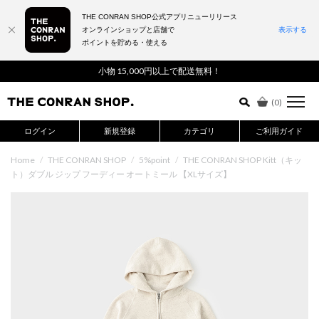
THE CONRAN SHOP公式アプリニューリリース
オンラインショップと店舗で
表示する
ポイントを貯める・使える
詳細検索はこちら
小物 15,000円以上で配送無料！
(
0
)
ログイン
新規登録
カテゴリ
ご利用ガイド
Home
/
THE CONRAN SHOP
/
5%point
/
THE CONRAN SHOP Kitt（キッ
ト）ダブル ジップ フーディー オートミール 【XLサイズ】