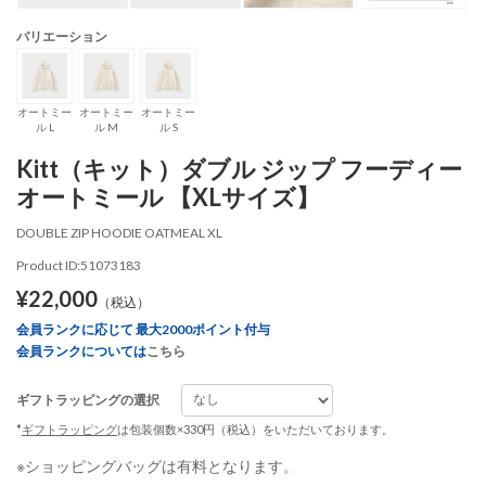
バリエーション
オートミー
オートミー
オートミー
ル L
ル M
ル S
Kitt（キット）ダブル ジップ フーディー
オートミール 【XLサイズ】
DOUBLE ZIP HOODIE OATMEAL XL
Product ID:51073183
¥22,000
（税込）
会員ランクに応じて 最大2000ポイント付与
会員ランクについては
こちら
ギフトラッピングの選択
*
ギフトラッピング
は包装個数×330円（税込）をいただいております。
※ショッピングバッグは有料となります。