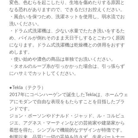
変色、色むらを起こしたり、生地を傷めたりする原因と
なる恐れがありますので、できるだけお控えください。
・風合いを保つため、洗濯ネットを使用し、弱水流でお
洗いください。
・ドラム式洗濯機は、少ない水量でたたき洗いをするた
め、パイルが倒れそのまま天日干しするとごわつく原因
になります。ドラム式洗濯機は乾燥機との併用をおすす
めします。
・使い始めや濃色の商品は単独でお洗いください。
・タオルのループ糸が引っかかった場合は、引っ張らず
にハサミでカットしてください。
●Tekla（テクラ）
2017年にコペンハーゲンで誕生したTeklaは、ホームウェ
アにモダンで自由な表現をもたらすことを目指したブラ
ンドです。
ジョン・ポーソンやドナルド・ジャッド、ル・コルビュ
ジエ、アグネス・マーティンなどの芸術家や建築家から
着想を得た、シンプルで機能的なデザインが特徴です。
創業以来、品質に一切の妥協を許さず、生産パートナー