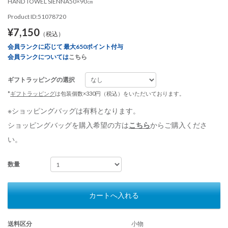
HAND TOWEL SIENNA50×90㎝
Product ID:51078720
¥7,150
（税込）
会員ランクに応じて 最大650ポイント付与
会員ランクについては
こちら
ギフトラッピングの選択
*
ギフトラッピング
は包装個数×330円（税込）をいただいております。
※ショッピングバッグは有料となります。
ショッピングバッグを購入希望の方は
こちら
からご購入くださ
い。
数量
カートへ入れる
送料区分
小物