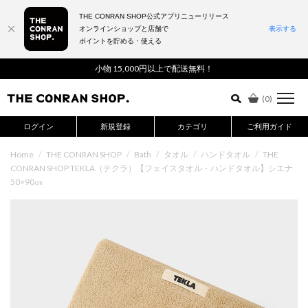
THE CONRAN SHOP公式アプリニューリリース
オンラインショップと店舗で
表示する
ポイントを貯める・使える
詳細検索はこちら
小物 15,000円以上で配送無料！
(
0
)
ログイン
新規登録
カテゴリ
ご利用ガイド
Home
/
THE CONRAN SHOP
/
Bath
/
タオル
/
ハンドタオル
/
THE
CONRAN SHOP TEKLA（テクラ）【フェイスタオル・ハンドタオル】シエナ
50×90㎝