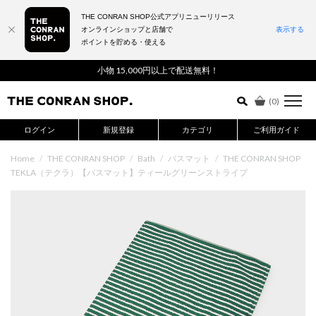
THE CONRAN SHOP公式アプリニューリリース
オンラインショップと店舗で
表示する
ポイントを貯める・使える
詳細検索はこちら
小物 15,000円以上で配送無料！
(
0
)
ログイン
新規登録
カテゴリ
ご利用ガイド
Home
/
THE CONRAN SHOP
/
Bath
/
バスマット
/
THE CONRAN SHOP
TEKLA（テクラ）【バスマット】ティールグリーンストライプ