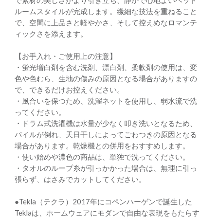
で素材の美しさがより引き立ち、静かで心地よいベッド
ルームスタイルが完成します。繊細な技法を重ねること
で、空間に上品さと軽やかさ、そして控えめなロマンテ
ィックさを添えます。
【お手入れ・ご使用上の注意】
・蛍光増白剤を含む洗剤、漂白剤、柔軟剤の使用は、変
色や色むら、生地の傷みの原因となる場合がありますの
で、できるだけお控えください。
・風合いを保つため、洗濯ネットを使用し、弱水流で洗
ってください。
・ドラム式洗濯機は水量が少なく叩き洗いとなるため、
パイルが倒れ、天日干しによってごわつきの原因となる
場合があります。乾燥機との併用をおすすめします。
・使い始めや濃色の商品は、単独で洗ってください。
・タオルのループ糸が引っかかった場合は、無理に引っ
張らず、はさみでカットしてください。
●Tekla（テクラ）2017年にコペンハーゲンで誕生した
Teklaは、ホームウェアにモダンで自由な表現をもたらす