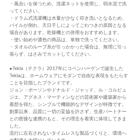
・風合いを保つため、洗濯ネットを使用し、弱水流で洗
ってください。
・ドラム式洗濯機は水量が少なく叩き洗いとなるため、
パイルが倒れ、天日干しによってごわつきの原因となる
場合があります。乾燥機との併用をおすすめします。
・使い始めや濃色の商品は、単独で洗ってください。
・タオルのループ糸が引っかかった場合は、無理に引っ
張らず、はさみでカットしてください。
●Tekla（テクラ）2017年にコペンハーゲンで誕生した
Teklaは、ホームウェアにモダンで自由な表現をもたらす
ことを目指したブランドです。
ジョン・ポーソンやドナルド・ジャッド、ル・コルビュ
ジエ、アグネス・マーティンなどの芸術家や建築家から
着想を得た、シンプルで機能的なデザインが特徴です。
創業以来、品質に一切の妥協を許さず、生産パートナー
との密接な連携のもと、その理念を着実に体現してきま
した。
流行に左右されないタイムレスな製品づくりと、環境へ