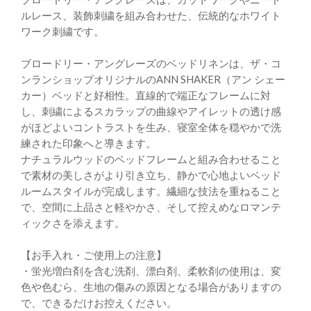
ルレース、装飾刺繍を組み合わせた、伝統的なホワイト
ワーク刺繍です。
ブロードリー・アングレーズのベッドリネンは、ザ・コ
ンランショップオリジナルのANN SHAKER（アン シェー
カー）ベッドと好相性。直線的で端正なフレームに対
し、刺繍によるスカラップの曲線やアイレットの透け感
がほどよいコントラストを生み、寝室全体を穏やかで洗
練された印象へと導きます。
ナチュラルウッドのベッドフレームと組み合わせること
で素材の美しさがより引き立ち、静かで心地よいベッド
ルームスタイルが完成します。繊細な技法を重ねること
で、空間に上品さと軽やかさ、そして控えめなロマンテ
ィックさを添えます。
【お手入れ・ご使用上の注意】
・蛍光増白剤を含む洗剤、漂白剤、柔軟剤の使用は、変
色や色むら、生地の傷みの原因となる場合がありますの
で、できるだけお控えください。