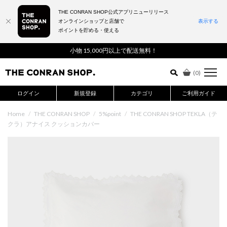
THE CONRAN SHOP公式アプリニューリリース
オンラインショップと店舗で
表示する
ポイントを貯める・使える
詳細検索はこちら
小物 15,000円以上で配送無料！
(
0
)
ログイン
新規登録
カテゴリ
ご利用ガイド
Home
/
THE CONRAN SHOP
/
5%point
/
THE CONRAN SHOP TEKLA（テ
クラ）アナイス クッションカバー