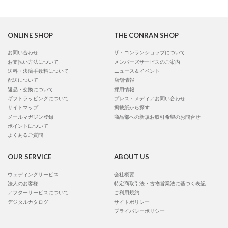
ONLINE SHOP
THE CONRAN SHOP
お問い合わせ
ザ・コンランショップについて
お支払い方法について
メンバーズサービスのご案内
送料・決済手数料について
ニュース＆イベント
配送について
店舗情報
返品・交換について
採用情報
ギフトラッピングについて
プレス・メディアお問い合わせ
サイトマップ
掲載紙から探す
メールマガジン登録
商品部への新規お取引希望のお問合せ
ポイントについて
よくあるご質問
OUR SERVICE
ABOUT US
ウェディングサービス
会社概要
法人のお客様
特定商取引法・古物営業法に基づく表記
アフターサービスについて
ご利用規約
デジタルカタログ
サイトポリシー
プライバシーポリシー