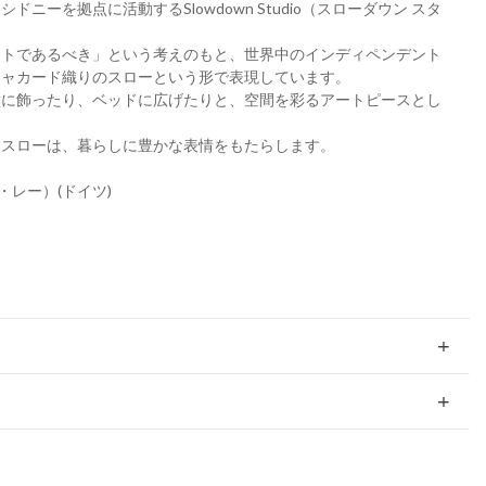
ニーを拠点に活動するSlowdown Studio（スローダウン スタ
ートであるべき」という考えのもと、世界中のインディペンデント
ジャカード織りのスローという形で表現しています。
壁に飾ったり、ベッドに広げたりと、空間を彩るアートピースとし
たスローは、暮らしに豊かな表情をもたらします。
ック・レー）(ドイツ)