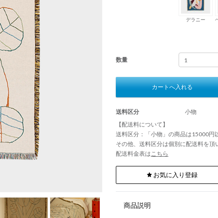
デラニー
数量
カートへ入れる
送料区分
小物
【配送料について】
送料区分：「小物」の商品は15000
その他、送料区分は個別に配送料を頂
配送料金表は
こちら
お気に入り登録
商品説明