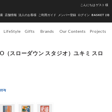
こんにちは
ゲスト
様
索
店舗情報
法人のお客様
ご利用ガイド
メンバー登録
ログイン
BASKET (
0
)
LifeStyle
Gifts
Brands
Our Contents
Projects
UDIO（スローダウン スタジオ）ユキミ スロ
ト付与