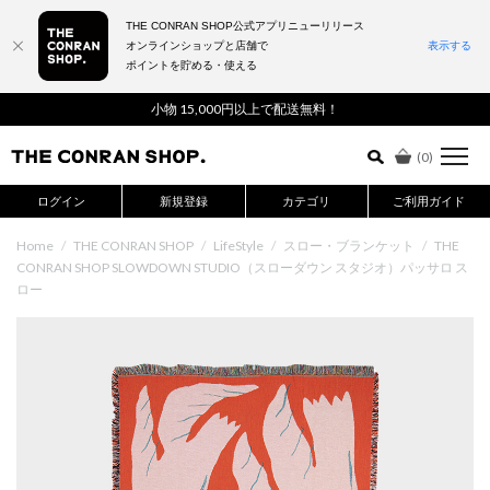
THE CONRAN SHOP公式アプリニューリリース
オンラインショップと店舗で
表示する
ポイントを貯める・使える
詳細検索はこちら
小物 15,000円以上で配送無料！
(
0
)
ログイン
新規登録
カテゴリ
ご利用ガイド
Home
/
THE CONRAN SHOP
/
LifeStyle
/
スロー・ブランケット
/
THE
CONRAN SHOP SLOWDOWN STUDIO（スローダウン スタジオ）パッサロ ス
ロー