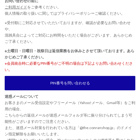
お問い合わせの前に
ご利用ガイド
をご参考ください。
個人情報の取り扱いに関しては
プライバシーポリシー
ご確認ください。
※受付順にご対応させていただいておりますが、確認が必要なお問い合わせ
や、
混雑具合によってご対応にお時間をいただく場合がございます、あらかじめ
ご了承ください。
※土曜日・日曜日・祝祭日は返信業務をお休みとさせて頂いております。あら
かじめご了承ください。
※会員統合時に必要なPIN番号がご不明の場合は下記よりお問い合わせくださ
い。
PIN番号を問い合わせる
迷惑メールについて
お客さまのメール受信設定やフリーメール（Yahoo!メール、Gmail等）をご利
用の場合、
こちらからの返信メールが迷惑メールフォルダ等に振り分けられてしまう可
能性がございますのでご注意ください。
また、迷惑メール対策を行われている方は「@the.conranshop.jp」のドメイ
ン指定解除をお願いいたします。