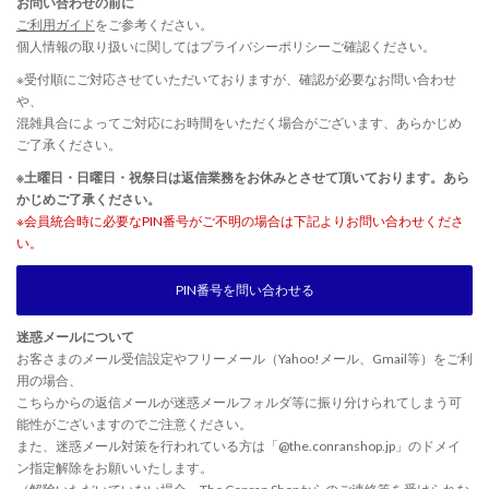
お問い合わせの前に
ご利用ガイド
をご参考ください。
個人情報の取り扱いに関しては
プライバシーポリシー
ご確認ください。
※受付順にご対応させていただいておりますが、確認が必要なお問い合わせ
や、
混雑具合によってご対応にお時間をいただく場合がございます、あらかじめ
ご了承ください。
※土曜日・日曜日・祝祭日は返信業務をお休みとさせて頂いております。あら
かじめご了承ください。
※会員統合時に必要なPIN番号がご不明の場合は下記よりお問い合わせくださ
い。
PIN番号を問い合わせる
迷惑メールについて
お客さまのメール受信設定やフリーメール（Yahoo!メール、Gmail等）をご利
用の場合、
こちらからの返信メールが迷惑メールフォルダ等に振り分けられてしまう可
能性がございますのでご注意ください。
また、迷惑メール対策を行われている方は「@the.conranshop.jp」のドメイ
ン指定解除をお願いいたします。