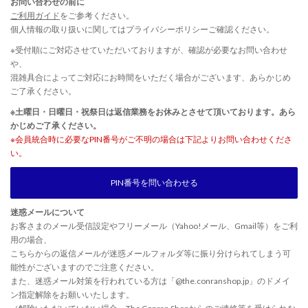
お問い合わせの前に
ご利用ガイド
をご参考ください。
個人情報の取り扱いに関しては
プライバシーポリシー
ご確認ください。
※受付順にご対応させていただいておりますが、確認が必要なお問い合わせ
や、
混雑具合によってご対応にお時間をいただく場合がございます、あらかじめ
ご了承ください。
※土曜日・日曜日・祝祭日は返信業務をお休みとさせて頂いております。あら
かじめご了承ください。
※会員統合時に必要なPIN番号がご不明の場合は下記よりお問い合わせくださ
い。
PIN番号を問い合わせる
迷惑メールについて
お客さまのメール受信設定やフリーメール（Yahoo!メール、Gmail等）をご利
用の場合、
こちらからの返信メールが迷惑メールフォルダ等に振り分けられてしまう可
能性がございますのでご注意ください。
また、迷惑メール対策を行われている方は「@the.conranshop.jp」のドメイ
ン指定解除をお願いいたします。