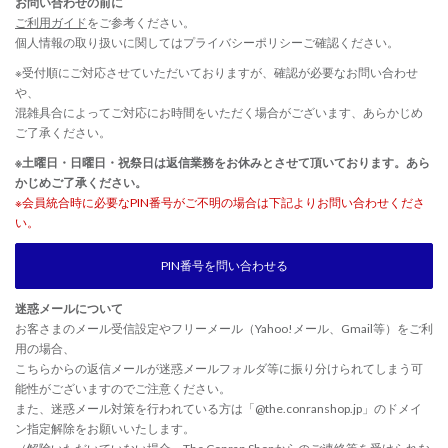
お問い合わせの前に
ご利用ガイド
をご参考ください。
個人情報の取り扱いに関しては
プライバシーポリシー
ご確認ください。
※受付順にご対応させていただいておりますが、確認が必要なお問い合わせ
や、
混雑具合によってご対応にお時間をいただく場合がございます、あらかじめ
ご了承ください。
※土曜日・日曜日・祝祭日は返信業務をお休みとさせて頂いております。あら
かじめご了承ください。
※会員統合時に必要なPIN番号がご不明の場合は下記よりお問い合わせくださ
い。
PIN番号を問い合わせる
迷惑メールについて
お客さまのメール受信設定やフリーメール（Yahoo!メール、Gmail等）をご利
用の場合、
こちらからの返信メールが迷惑メールフォルダ等に振り分けられてしまう可
能性がございますのでご注意ください。
また、迷惑メール対策を行われている方は「@the.conranshop.jp」のドメイ
ン指定解除をお願いいたします。