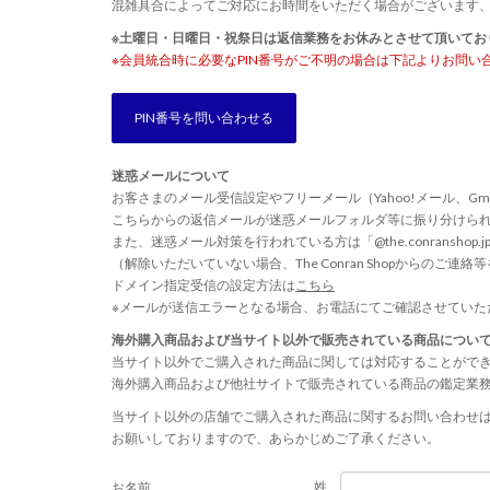
混雑具合によってご対応にお時間をいただく場合がございます
※土曜日・日曜日・祝祭日は返信業務をお休みとさせて頂いてお
※会員統合時に必要なPIN番号がご不明の場合は下記よりお問い
PIN番号を問い合わせる
迷惑メールについて
お客さまのメール受信設定やフリーメール（Yahoo!メール、Gm
こちらからの返信メールが迷惑メールフォルダ等に振り分けら
また、迷惑メール対策を行われている方は「@the.conransho
（解除いただいていない場合、The Conran Shopからのご
ドメイン指定受信の設定方法は
こちら
※メールが送信エラーとなる場合、お電話にてご確認させていた
海外購入商品および当サイト以外で販売されている商品につい
当サイト以外でご購入された商品に関しては対応することがで
海外購入商品および他社サイトで販売されている商品の鑑定業
当サイト以外の店舗でご購入された商品に関するお問い合わせ
お願いしておりますので、あらかじめご了承ください。
姓
お名前