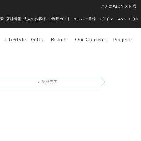
こんにちは
ゲスト
様
索
店舗情報
法人のお客様
ご利用ガイド
メンバー登録
ログイン
BASKET (
0
)
LifeStyle
Gifts
Brands
Our Contents
Projects
送信完了