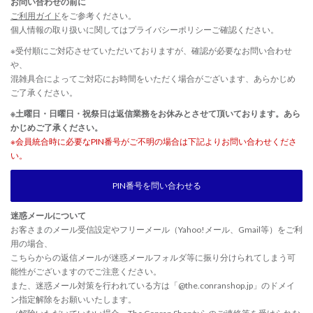
お問い合わせの前に
ご利用ガイド
をご参考ください。
個人情報の取り扱いに関しては
プライバシーポリシー
ご確認ください。
※受付順にご対応させていただいておりますが、確認が必要なお問い合わせ
や、
混雑具合によってご対応にお時間をいただく場合がございます、あらかじめ
ご了承ください。
※土曜日・日曜日・祝祭日は返信業務をお休みとさせて頂いております。あら
かじめご了承ください。
※会員統合時に必要なPIN番号がご不明の場合は下記よりお問い合わせくださ
い。
PIN番号を問い合わせる
迷惑メールについて
お客さまのメール受信設定やフリーメール（Yahoo!メール、Gmail等）をご利
用の場合、
こちらからの返信メールが迷惑メールフォルダ等に振り分けられてしまう可
能性がございますのでご注意ください。
また、迷惑メール対策を行われている方は「@the.conranshop.jp」のドメイ
ン指定解除をお願いいたします。