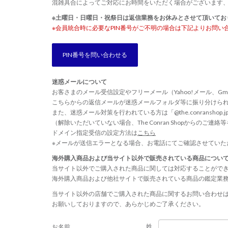
混雑具合によってご対応にお時間をいただく場合がございます
※土曜日・日曜日・祝祭日は返信業務をお休みとさせて頂いてお
※会員統合時に必要なPIN番号がご不明の場合は下記よりお問い
PIN番号を問い合わせる
迷惑メールについて
お客さまのメール受信設定やフリーメール（Yahoo!メール、Gm
こちらからの返信メールが迷惑メールフォルダ等に振り分けら
また、迷惑メール対策を行われている方は「@the.conransho
（解除いただいていない場合、The Conran Shopからのご
ドメイン指定受信の設定方法は
こちら
※メールが送信エラーとなる場合、お電話にてご確認させていた
海外購入商品および当サイト以外で販売されている商品につい
当サイト以外でご購入された商品に関しては対応することがで
海外購入商品および他社サイトで販売されている商品の鑑定業
当サイト以外の店舗でご購入された商品に関するお問い合わせ
お願いしておりますので、あらかじめご了承ください。
姓
お名前