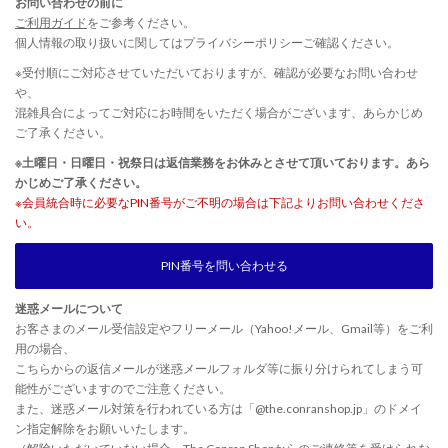
お問い合わせの前に
ご利用ガイド
をご参考ください。
個人情報の取り扱いに関しては
プライバシーポリシー
ご確認ください。
※受付順にご対応させていただいておりますが、確認が必要なお問い合わせ
や、
混雑具合によってご対応にお時間をいただく場合がございます、あらかじめ
ご了承ください。
※土曜日・日曜日・祝祭日は返信業務をお休みとさせて頂いております。あら
かじめご了承ください。
※会員統合時に必要なPIN番号がご不明の場合は下記よりお問い合わせくださ
い。
PIN番号を問い合わせる
迷惑メールについて
お客さまのメール受信設定やフリーメール（Yahoo!メール、Gmail等）をご利
用の場合、
こちらからの返信メールが迷惑メールフォルダ等に振り分けられてしまう可
能性がございますのでご注意ください。
また、迷惑メール対策を行われている方は「@the.conranshop.jp」のドメイ
ン指定解除をお願いいたします。