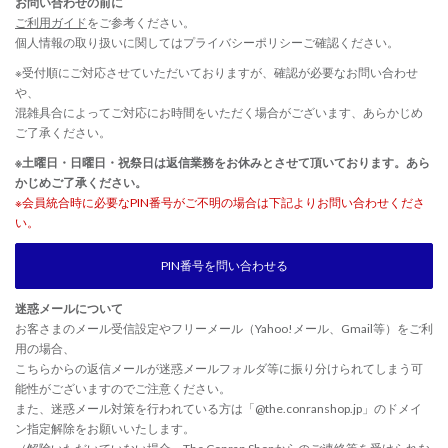
お問い合わせの前に
ご利用ガイド
をご参考ください。
個人情報の取り扱いに関しては
プライバシーポリシー
ご確認ください。
※受付順にご対応させていただいておりますが、確認が必要なお問い合わせ
や、
混雑具合によってご対応にお時間をいただく場合がございます、あらかじめ
ご了承ください。
※土曜日・日曜日・祝祭日は返信業務をお休みとさせて頂いております。あら
かじめご了承ください。
※会員統合時に必要なPIN番号がご不明の場合は下記よりお問い合わせくださ
い。
PIN番号を問い合わせる
迷惑メールについて
お客さまのメール受信設定やフリーメール（Yahoo!メール、Gmail等）をご利
用の場合、
こちらからの返信メールが迷惑メールフォルダ等に振り分けられてしまう可
能性がございますのでご注意ください。
また、迷惑メール対策を行われている方は「@the.conranshop.jp」のドメイ
ン指定解除をお願いいたします。