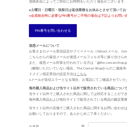
混雑具合によってご対応にお時間をいただく場合がございます
※土曜日・日曜日・祝祭日は返信業務をお休みとさせて頂いてお
※会員統合時に必要なPIN番号がご不明の場合は下記よりお問い
PIN番号を問い合わせる
迷惑メールについて
お客さまのメール受信設定やフリーメール（Yahoo!メール、Gm
こちらからの返信メールが迷惑メールフォルダ等に振り分けら
また、迷惑メール対策を行われている方は「@the.conransho
（解除いただいていない場合、The Conran Shopからのご
ドメイン指定受信の設定方法は
こちら
※メールが送信エラーとなる場合、お電話にてご確認させていた
海外購入商品および当サイト以外で販売されている商品につい
当サイト以外でご購入された商品に関しては対応することがで
海外購入商品および他社サイトで販売されている商品の鑑定業
当サイト以外の店舗でご購入された商品に関するお問い合わせ
お願いしておりますので、あらかじめご了承ください。
姓
お名前