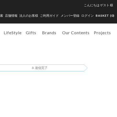
こんにちは
ゲスト
様
索
店舗情報
法人のお客様
ご利用ガイド
メンバー登録
ログイン
BASKET (
0
)
LifeStyle
Gifts
Brands
Our Contents
Projects
送信完了