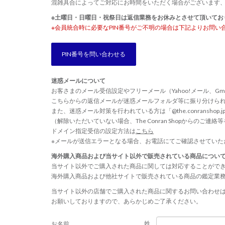
混雑具合によってご対応にお時間をいただく場合がございます
※土曜日・日曜日・祝祭日は返信業務をお休みとさせて頂いてお
※会員統合時に必要なPIN番号がご不明の場合は下記よりお問い
PIN番号を問い合わせる
迷惑メールについて
お客さまのメール受信設定やフリーメール（Yahoo!メール、Gm
こちらからの返信メールが迷惑メールフォルダ等に振り分けら
また、迷惑メール対策を行われている方は「@the.conransho
（解除いただいていない場合、The Conran Shopからのご
ドメイン指定受信の設定方法は
こちら
※メールが送信エラーとなる場合、お電話にてご確認させていた
海外購入商品および当サイト以外で販売されている商品につい
当サイト以外でご購入された商品に関しては対応することがで
海外購入商品および他社サイトで販売されている商品の鑑定業
当サイト以外の店舗でご購入された商品に関するお問い合わせ
お願いしておりますので、あらかじめご了承ください。
姓
お名前