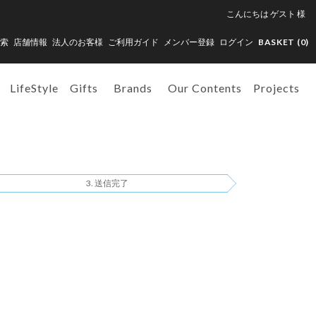
こんにちは
ゲスト
様
索
店舗情報
法人のお客様
ご利用ガイド
メンバー登録
ログイン
BASKET (
0
)
LifeStyle
Gifts
Brands
Our Contents
Projects
送信完了