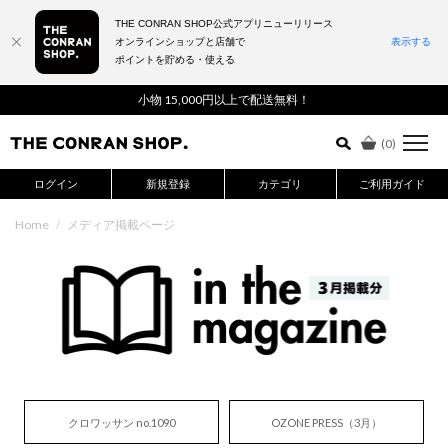
THE CONRAN SHOP公式アプリニューリリース
オンラインショップと店舗で
表示する
ポイントを貯める・使える
詳細検索はこちら
小物 15,000円以上で配送無料！
(
0
)
ログイン
新規登録
カテゴリ
ご利用ガイド
Home
/
メディア掲載ページ
クロワッサン no.1090
OZONE PRESS（3月）