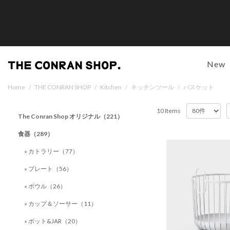
New
Home
/
THE CONRAN SHOP
/
Kitchen
/
キッチンツール
/
バスケット
10 Items
The Conran Shop オリジナル（221）
食器（289）
» カトラリー（77）
» プレート（56）
» ボウル（26）
» カップ＆ソーサー（11）
» ポット&JAR（20）