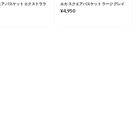
エア バスケット エクストララ
ルカ スクエアバスケット ラージ グレイ
¥4,950