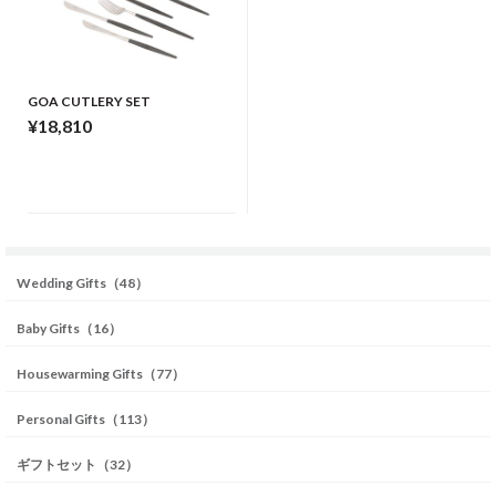
GOA CUTLERY SET
¥18,810
Wedding Gifts（48）
Baby Gifts（16）
Housewarming Gifts（77）
Personal Gifts（113）
ギフトセット（32）