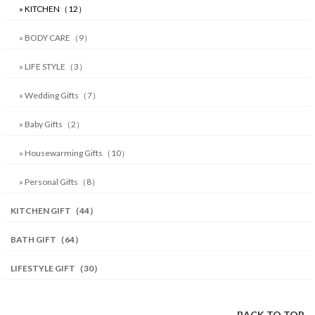
» KITCHEN（12）
» BODY CARE（9）
» LIFE STYLE（3）
» Wedding Gifts（7）
» Baby Gifts（2）
» Housewarming Gifts（10）
» Personal Gifts（8）
KITCHEN GIFT（44）
BATH GIFT（64）
LIFESTYLE GIFT（30）
BACK TO TOP