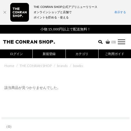
THE CONRAN SHOP公式アプリニューリリース
オンラインショップと店舗で
表示する
ポイントを貯める・使える
詳細検索はこちら
小物 15,000円以上で配送無料！
(
0
)
ログイン
新規登録
カテゴリ
ご利用ガイド
Home
/
THE CONRAN SHOP
/
brands
/
bowks
該当商品が見つかりませんでした。
（0）