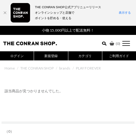
THE CONRAN SHOP公式アプリニューリリース
オンラインショップと店舗で
表示する
ポイントを貯める・使える
詳細検索はこちら
小物 15,000円以上で配送無料！
(
0
)
ログイン
新規登録
カテゴリ
ご利用ガイド
Home
/
THE CONRAN SHOP
/
brands
/
PLAY FOREVER
該当商品が見つかりませんでした。
（0）