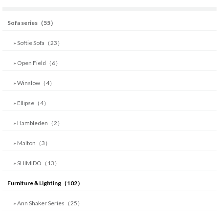
Sofa series（55）
» Softie Sofa（23）
» Open Field（6）
» Winslow（4）
» Ellipse（4）
» Hambleden（2）
» Malton（3）
» SHIMIDO（13）
Furniture＆Lighting（102）
» Ann Shaker Series（25）