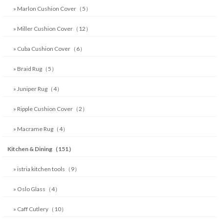
» Marlon Cushion Cover（5）
» Miller Cushion Cover（12）
» Cuba Cushion Cover（6）
» Braid Rug（5）
» Juniper Rug（4）
» Ripple Cushion Cover（2）
» Macrame Rug（4）
Kitchen & Dining（151）
» istria kitchen tools（9）
» Oslo Glass（4）
» Caff Cutlery（10）