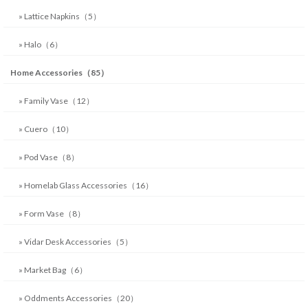
» Lattice Napkins（5）
» Halo（6）
Home Accessories（85）
» Family Vase（12）
» Cuero（10）
» Pod Vase（8）
» Homelab Glass Accessories（16）
» Form Vase（8）
» Vidar Desk Accessories（5）
» Market Bag（6）
» Oddments Accessories（20）