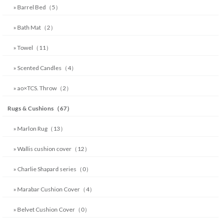
» Barrel Bed（5）
» Bath Mat（2）
» Towel（11）
» Scented Candles（4）
» ao×TCS. Throw（2）
Rugs & Cushions（67）
» Marlon Rug（13）
» Wallis cushion cover（12）
» Charlie Shapard series（0）
» Marabar Cushion Cover（4）
» Belvet Cushion Cover（0）