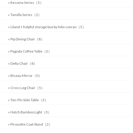
» Resoma Series（5）
» Tamilla Series（2）
» island + helpful storage box by felix conran（5）
» Pip Dining Chair（8）
» Pagoda Coffee Table（2）
» Delta Chair（8）
» Biseau Mirror（0）
» Cross Leg Chair（5）
» Ten-Pin Side Table（3）
» Hatch Bamboo Light（3）
» Pirouette Coat Stand（2）