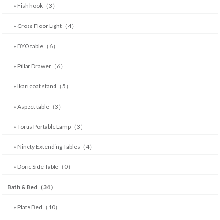
» Fish hook（3）
» Cross Floor Light（4）
» BYO table（6）
» Pillar Drawer（6）
» Ikari coat stand（5）
» Aspect table（3）
» Torus Portable Lamp（3）
» Ninety Extending Tables（4）
» Doric Side Table（0）
Bath & Bed（34）
» Plate Bed（10）