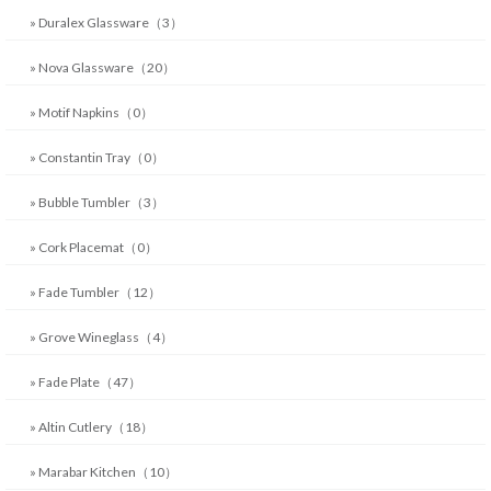
» Duralex Glassware（3）
» Nova Glassware（20）
» Motif Napkins（0）
» Constantin Tray（0）
» Bubble Tumbler（3）
» Cork Placemat（0）
» Fade Tumbler（12）
» Grove Wineglass（4）
» Fade Plate（47）
» Altin Cutlery（18）
» Marabar Kitchen（10）