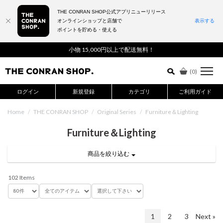
THE CONRAN SHOP公式アプリニューリリース
オンラインショップと店舗で
表示する
ポイントを貯める・使える
詳細検索はこちら
小物 15,000円以上で配送無料！
(
0
)
ログイン
新規登録
カテゴリ
ご利用ガイド
Home
/
THE CONRAN SHOP
/
Original Series
/
Furniture＆Lighting
Furniture＆Lighting
商品を絞り込む
102 Items
1
2
3
Next »