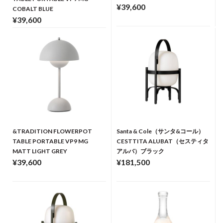
¥39,600
COBALT BLUE
¥39,600
&TRADITION FLOWERPOT
Santa & Cole（サンタ&コール）
TABLE PORTABLE VP9 MG
CESTTITA ALUBAT（セスティタ
MATT LIGHT GREY
アルバ）ブラック
¥39,600
¥181,500